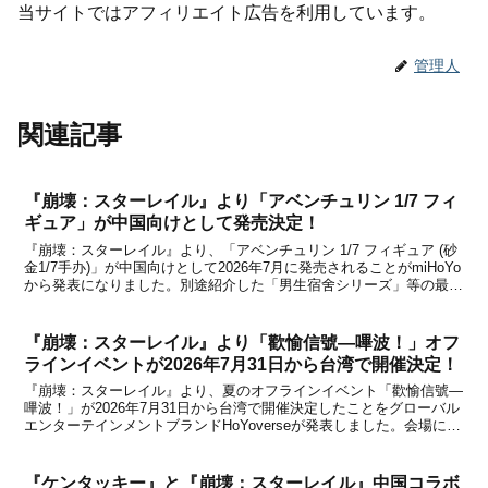
当サイトではアフィリエイト広告を利用しています。
管理人
関連記事
『崩壊：スターレイル』より「アベンチュリン 1/7 フィ
ギュア」が中国向けとして発売決定！
『崩壊：スターレイル』より、「アベンチュリン 1/7 フィギュア (砂
金1/7手办)」が中国向けとして2026年7月に発売されることがmiHoYo
から発表になりました。別途紹介した「男生宿舍シリーズ」等の最新
グッズと共に、天猫miHoYo旗舰店と米游铺で2025年5月31日から予
約受付を開始すると...
『崩壊：スターレイル』より「歡愉信號—嗶波！」オフ
ラインイベントが2026年7月31日から台湾で開催決定！
『崩壊：スターレイル』より、夏のオフラインイベント「歡愉信號—
嗶波！」が2026年7月31日から台湾で開催決定したことをグローバル
エンターテインメントブランドHoYoverseが発表しました。会場にな
るのは市営遊園地の「台北市立児童新楽園」で、チケットを購入する
と限定グッズが手に入るほか、園内のア...
『ケンタッキー』と『崩壊：スターレイル』中国コラボ