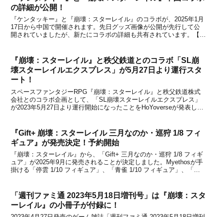
の詳細が公開！
『ケンタッキー』と『崩壊：スターレイル』のコラボが、2025年1月
17日から中国で開催されます。先日グッズ画像が公開が先行して公
開されていましたが、新たにコラボの詳細も共有されています。【関
連記事】●『ケンタッキー』と『崩壊：スターレイル』中国コラボの
グッズ画像が公開！詳細をまとめたので、下記から...
『崩壊：スターレイル』と秩父鉄道とのコラボ「SL崩
壊スターレイルエクスプレス」が5月27日より運行スタ
ート！
スペースファンタジーRPG『崩壊：スターレイル』と秩父鉄道株式
会社とのコラボ企画として、「SL崩壊スターレイルエクスプレス」
が2023年5月27日より運行開始になったことをHoYoverseが発表しま
した。【運行期間】2023年5月27日（土）から6月11日（日）の土日6
日間このイベントは、特別ヘ...
『Gift+ 崩壊：スターレイル 三月なのか・巡狩 1/8 フィ
ギュア』が発売決定！予約開始
『崩壊：スターレイル』から、「Gift+ 三月なのか・巡狩 1/8 フィギ
ュア」が2025年9月に発売されることが決定しました。Myethosが手
掛ける「停雲 1/10 フィギュア」、「青雀 1/10 フィギュア」、「カ
フカ 1/8 フィギュア」に続いて、三月なのか・巡狩のフィギュアも国
内で発売さ...
「週刊ファミ通 2023年5月18日増刊号」は『崩壊：スタ
ーレイル』の小冊子が付録に！
2023年4月27日発売のゲーム雑誌「週刊ファミ通 2023年5月18日増刊