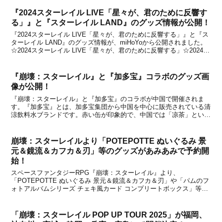
になりました。いずれのアイテムも、中国公式シ...
『2024スターレイル LIVE「星々が、君のために反響す
る」』と『スターレイル LAND』のグッズ情報が公開！
『2024スターレイル LIVE「星々が、君のために反響する」』と『ス
ターレイル LAND』のグッズ情報が、miHoYoから公開されました。
☆2024スターレイル LIVE「星々が、君のために反響する」☆2024ス
ターレイル LIVE「星々が、君のために反響する」は、開拓の旅で聞
いた音楽の数々を楽...
『崩壊：スターレイル』と『加多宝』コラボのグッズ画
像が公開！
『崩壊：スターレイル』と『加多宝』のコラボが中国で開催されま
す。『加多宝』とは、加多宝集団から中国を中心に販売されている清
涼飲料水ブランドです。赤い缶が印象的で、中国では「凉茶」という
分野でトップクラスのシェアを誇っているとのこと。今回、『崩壊：
スターレイル』とのコラボが行われ、アベンチュリンと停...
崩壊：スターレイルより「POTEPOTTE ぬいぐるみ 景
元＆鏡流＆カフカ＆刃」等のグッズがあみあみで予約開
始！
スペースファンタジーRPG『崩壊：スターレイル』より、
「POTEPOTTE ぬいぐるみ 景元＆鏡流＆カフカ＆刃」や「パムのフ
ォトアルバムシリーズ チェキ風カード コンプリートボックス」等の
グッズが2025年9月30日からあみあみで予約開始になりました。新た
に予約が始まったグッズを下記にてまとめまし...
「崩壊：スターレイル POP UP TOUR 2025」が福岡、