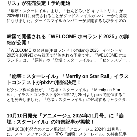
リス」が発売決定！予約開始
『崩壊：スターレイル』より、「ねんどろいど キャストリス」が
2026年11月に発売されることがグッドスマイルカンパニーから発表
になりました。グッドスマイルカンパニーが展開するちびサイズのキ
ュートなフィギュア『ねんどろいど』シリーズから、『崩壊：スター
レイル』より「ねんどろいど カフカ」や「ねんどろ...
韓国で開催される「WELCOME ホヨランド 2025」の詳
細が公開！
「WELCOME 호요랜드(ホヨランド HoYoland) 2025」イベントが、
2025年10月9日から韓国で開催される予定です。「WELCOME ホヨ
ランド」は、『原神』や『崩壊：スターレイル』、『ゼンレスゾーン
ゼロ』、『崩壊3rd』といったHoYoverseの人気ゲームが集結した
HoYove...
『崩壊：スターレイル』「Merrily on Star Rail」イラス
トコンテストがpixivで開催決定！
ピクシブ株式会社が、『崩壊：スターレイル』「Merrily on Star
Rail」イラストコンテストを2024年12月25日よりpixivで開催するこ
とを発表しました。『崩壊：スターレイル』に登場するキャラクター
たちの「ホリデーシーズン」をテーマにしたイラストを投稿すると応
募完了。受賞作品には...
10月10日発売「アニメージュ 2024年11月号」に『崩
壊：スターレイル』の特集記事が掲載！
10月10日(木)発売のアニメ系雑誌「アニメージュ 2024年11月号」
に、スペースファンタジーRPG『崩壊：スターレイル』の特集記事