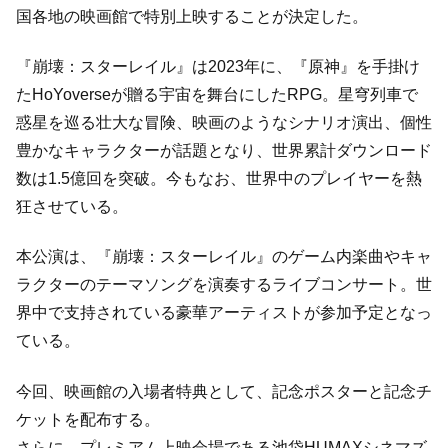
国各地の映画館で特別上映することが決定した。
『崩壊：スターレイル』は2023年に、『原神』を手掛け
たHoYoverseが贈る宇宙を舞台にしたRPG。星穹列車で
惑星を巡る壮大な冒険、映画のようなシナリオ演出、個性
豊かなキャラクターが話題となり、世界累計ダウンロード
数は1.5億回を突破。今もなお、世界中のプレイヤーを熱
狂させている。
本公演は、『崩壊：スターレイル』のゲーム内楽曲やキャ
ラクターのテーマソングを演奏するライブコンサート。世
界中で支持されている豪華アーティストが参加予定となっ
ている。
今回、映画館の入場者特典として、記念ポスターと記念チ
ケットを配布する。
さらに、プレミアム上映会場である池袋HUMAXシネマズ